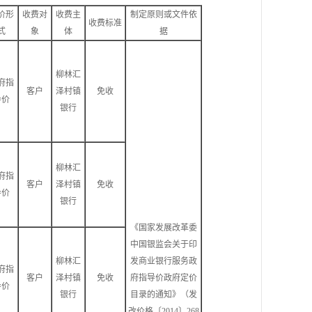
价形
收费对
收费主
制定原则或文件依
收费标准
式
象
体
据
柳林汇
府指
客户
泽村镇
免收
导价
银行
柳林汇
府指
客户
泽村镇
免收
导价
银行
《国家发展改革委
中国银监会关于印
柳林汇
发商业银行服务政
府指
客户
泽村镇
免收
府指导价政府定价
导价
银行
目录的通知》（发
改价格〔2014〕268