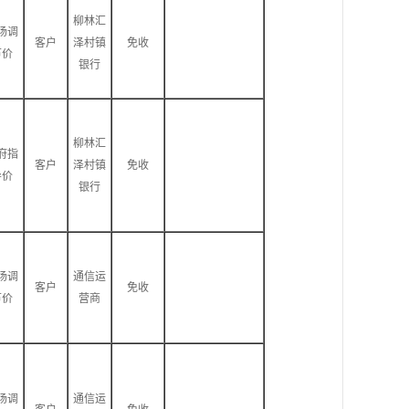
柳林汇
场调
客户
泽村镇
免收
节价
银行
柳林汇
府指
客户
泽村镇
免收
导价
银行
场调
通信运
客户
免收
节价
营商
场调
通信运