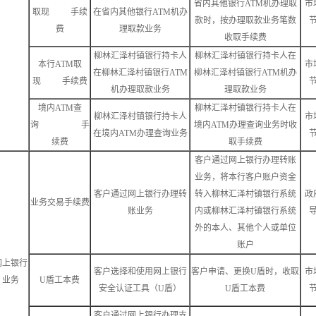
省内其他银行ATM机办理取
市
取现 手续
在省内其他银行ATM机办
款时，按办理取款业务笔数
费
理取款业务
收取手续费
柳林汇泽村镇银行持卡人
柳林汇泽村镇银行持卡人在
本行ATM取
市
在柳林汇泽村镇银行ATM
柳林汇泽村镇银行ATM机办
现 手续费
机办理取款业务
理取款业务
境内ATM查
柳林汇泽村镇银行持卡人在
柳林汇泽村镇银行持卡人
市
询 手
境内ATM办理查询业务时收
在境内ATM办理查询业务
续费
取手续费
客户通过网上银行办理转账
业务，将本行客户账户资金
客户通过网上银行办理转
转入柳林汇泽村镇银行系统
政
业务交易手续费
账业务
内或柳林汇泽村镇银行系统
外的本人、其他个人或单位
账户
网上银行
客户选择和使用网上银行
客户申请、更换U盾时，收取
市
业务
U盾工本费
安全认证工具（U盾）
U盾工本费
客户通过网上银行办理支