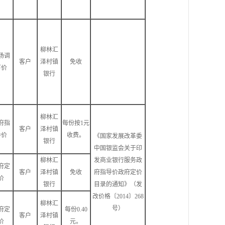
柳林汇
场调
客户
泽村镇
免收
节价
银行
柳林汇
府指
每份按1元
客户
泽村镇
导价
收费。
《国家发展改革委
银行
中国银监会关于印
柳林汇
发商业银行服务政
府定
客户
泽村镇
免收
府指导价政府定价
价
银行
目录的通知》（发
改价格〔2014〕268
柳林汇
号）
府定
每份0.40
客户
泽村镇
价
元。