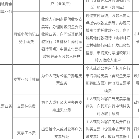
行（含柳林汇泽村镇银行网
户（含国库）
同城资金
点）的账户（含国库）
清算业务
通过支付系统，收款人向网
收款人向网点提供收款支
点提供收款支票等，办理同
票等，办理同城资金委托
城资金委托收款业务，向同
同城小额借记业
收款业务，向同城其他付
市
城其他付款银行（含柳林汇
务手续费
款银行（含柳林汇泽村镇
泽村镇银行网点）发出收款
银行网点）申请支付票据
信息，申请支付票据款项并
款项并转入收款人账户
转入收款人账户
个人或对公客户向其开户行
为个人或对公客户办理支
申请领购支票（含现金支票
政
支票业务手续费
票业务
和转账支票）时收取支票手
续费
个人或对公客户当支票票据
为个人或对公客户办理支
政
支票业务
支票挂失费
遗失，向其开户行申请挂失
票挂失业务
时收取手续费
个人或对公客户向其开户行
出售给个人或对公客户的
购买支票（含现金支票和转
政
支票工本费
支票凭证
账支票）时，收取的票据工