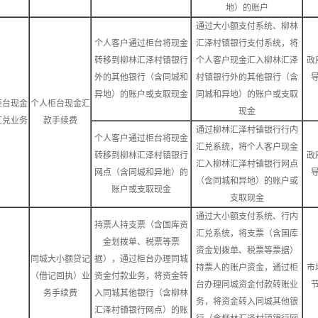
地）的账户
通过大小额支付系统、柳林
个人客户通过柜台将现金
汇泽村镇银行支付系统，将
转移到柳林汇泽村镇银行
个人客户现金汇入柳林汇泽
政
外的其他银行（含同城和
村镇银行外的其他银行（含
异地）的账户或支取现金
同城和异地）的账户或支取
柜台现金
个人柜台现金汇
现金
汇兑业务
款手续费
通过柳林汇泽村镇银行行内
个人客户通过柜台将现金
汇兑系统，将个人客户现金
转移到柳林汇泽村镇银行
政
汇入柳林汇泽村镇银行网点
网点（含同城和异地）的
（含同城和异地）的账户或
账户或支取现金
支取现金
通过大小额支付系统、行内
持票人持支票（含国库资
汇兑系统，将支票（含国库
金划拨单、税票等票
资金划拨单、税票等票据）
同城大小额贷记
据），通过柜台办理同城
持票人的账户资金，通过柜
市
（借记回执）业
资金付款业务，将资金转
台办理同城资金付款转账业
务手续费
入同城其他银行（含柳林
务，将资金转入同城其他银
汇泽村镇银行网点）的账