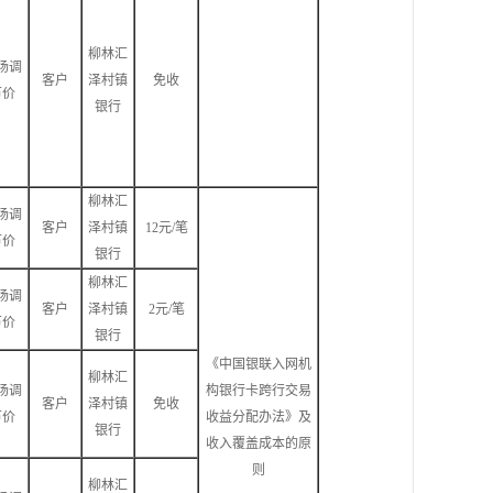
柳林汇
场调
客户
泽村镇
免收
节价
银行
柳林汇
场调
客户
泽村镇
12元/笔
节价
银行
柳林汇
场调
客户
泽村镇
2元/笔
节价
银行
《中国银联入网机
柳林汇
场调
构银行卡跨行交易
客户
泽村镇
免收
节价
收益分配办法》及
银行
收入覆盖成本的原
则
柳林汇