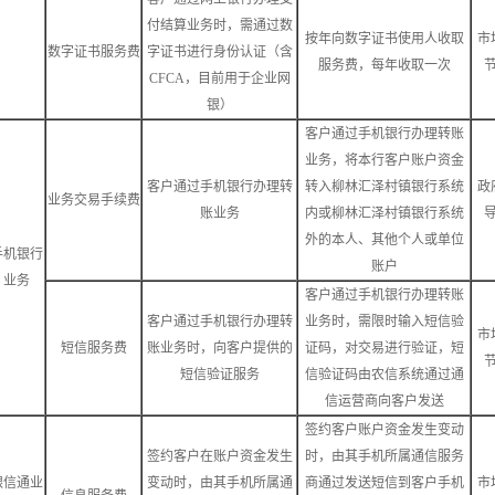
付结算业务时，需通过数
按年向数字证书使用人收取
市
数字证书服务费
字证书进行身份认证（含
服务费，每年收取一次
CFCA，目前用于企业网
银）
客户通过手机银行办理转账
业务，将本行客户账户资金
客户通过手机银行办理转
转入柳林汇泽村镇银行系统
政
业务交易手续费
账业务
内或柳林汇泽村镇银行系统
外的本人、其他个人或单位
手机银行
账户
业务
客户通过手机银行办理转账
客户通过手机银行办理转
业务时，需限时输入短信验
市
短信服务费
账业务时，向客户提供的
证码，对交易进行验证，短
短信验证服务
信验证码由农信系统通过通
信运营商向客户发送
签约客户账户资金发生变动
签约客户在账户资金发生
时，由其手机所属通信服务
银信通业
变动时，由其手机所属通
商通过发送短信到客户手机
市