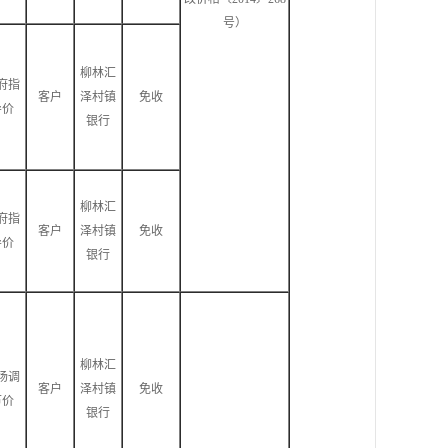
号）
柳林汇
府指
客户
泽村镇
免收
导价
银行
柳林汇
府指
客户
泽村镇
免收
导价
银行
柳林汇
场调
客户
泽村镇
免收
节价
银行