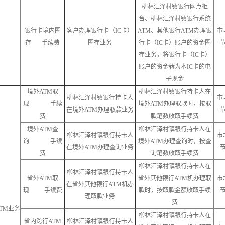
柳林汇泽村镇银行网点柜
台、柳林汇泽村镇银行系统
银行卡境内圈
客户办理银行卡（IC卡）
ATM、其他银行ATM办理银
市
存 手续费
圈存业务
行卡（IC卡）账户的资金圈
存业务，将银行卡（IC卡）
账户的资金转为本IC卡的电
子现金
境外ATM取
柳林汇泽村镇银行持卡人在
柳林汇泽村镇银行持卡人
市
现 手续
境外ATM办理取款时，按取
在境外ATM办理取款业务
费
款笔数收取手续费
境外ATM查
柳林汇泽村镇银行持卡人在
柳林汇泽村镇银行持卡人
市
询 手续
境外ATM办理查询时，按查
在境外ATM办理查询业务
费
询笔数收取手续费
柳林汇泽村镇银行持卡人在
柳林汇泽村镇银行持卡人
省外ATM取
省外其他银行ATM机办理取
市
在省外其他银行ATM机办
现 手续费
款时，按取款金额收取手续
理取款业务
费
TM业务
柳林汇泽村镇银行持卡人在
省内跨行ATM
柳林汇泽村镇银行持卡人